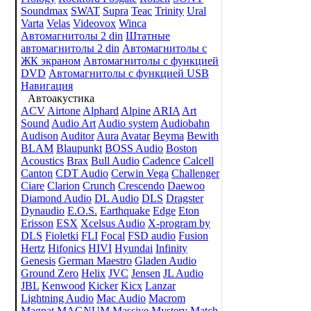
Soundmax
SWAT
Supra
Teac
Trinity
Ural
Varta
Velas
Videovox
Winca
Автомагнитолы 2 din
Штатные
автомагнитолы 2 din
Автомагнитолы с
ЖК экраном
Автомагнитолы с функцией
DVD
Автомагнитолы с функцией USB
Навигация
Автоакустика
ACV
Airtone
Alphard
Alpine
ARIA
Art
Sound
Audio Art
Audio system
Audiobahn
Audison
Auditor
Aura
Avatar
Beyma
Bewith
BLAM
Blaupunkt
BOSS Audio
Boston
Acoustics
Brax
Bull Audio
Cadence
Calcell
Canton
CDT Audio
Cerwin Vega
Challenger
Ciare
Clarion
Crunch
Crescendo
Daewoo
Diamond Audio
DL Audio
DLS
Dragster
Dynaudio
E.O.S.
Earthquake
Edge
Eton
Erisson
ESX
Xcelsus Audio
X-program by
DLS
Fioletki
FLI
Focal
FSD audio
Fusion
Hertz
Hifonics
HIVI
Hyundai
Infinity
Genesis
German Maestro
Gladen Audio
Ground Zero
Helix
JVC
Jensen
JL Audio
JBL
Kenwood
Kicker
Kicx
Lanzar
Lightning Audio
Mac Audio
Macrom
Magnat
MAGNUM
Massive
Mystery
Match