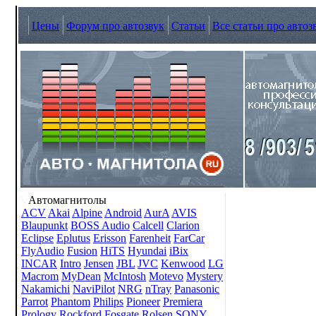
Цены
Форум про автозвук
Статьи
Все статьи про автоз
Автомагнитолы
ACV
Akai
Alpine
Android
AurA
AVIS
Blaupunkt
BOSS Audio
Calcell
Clarion
Eclipse
Eplutus
Erisson
Farenheit
FarCar
FlyAudio
Fusion
HiTS
Hyundai
iBix
INCAR
Intro
Jensen
JBL
JVC
Kenwood
LG
Macrom
MyDean
McIntosh
Motevo
Mystery
Nakamichi
NaviPilot
NRG
nTray
Panasonic
Parrot
Phantom
Philips
Pioneer
Premiera
Prology
Rockford Fosgate
Rolsen
SONY