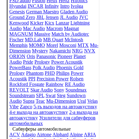
FSD audio
Fusion
Helix
Hertz
Hifonics
Hyundai
INCAR
Infinity
Intro
Ivolga
Genesis
German Maestro
Gladen Audio
Ground Zero
JBL
Jensen
JL Audio
JVC
Kenwood
Kicker
Kicx
Lanzar
Lightning
Audio
Mac Audio
Macrom
Magnat
MAGNUM
Massive
Match by Audiotec
Fischer
MD.Lab
MB Quart
McIntosh
Memphis
MOMO
Morel
Mosconi
MTX
Mu-
Dimension
Mystery
Nakamichi
NRG
NVX
ORION
Oris
Panasonic
Pioneer
Planet
Audio
Pride
Prology
Power Acoustik
PowerBass
Polk Audio
Phoenix Gold
Prology
Phantom
PHD
Philips
Power
Acoustik
PPI
Precision Power
Rolsen
Rockford Fosgate
Rainbow
RE Audio
REVOLT
Skar Audio
Sony
Soundmax
Soundstream
SPL
Swat
Steg
Sundown
Audio
Supra
Teac
Mu-Dimension
Ural
Velas
Vibe
Zapco
5-ть выходов на автоакустику
4-е выхода на автоакустику
2-а выхода на
автоакустику
Усилители для сабвуферов
автомобильных
Сабвуферы автомобильные
ACV
Adagio
Airtone
Alphard
Alpine
ARIA