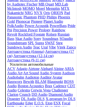
by Audiotec Fischer
MB Quart
MD.Lab
McIntosh
MOMO
Morel
Memphis
MTX
Nakamichi
NRG
NVX
Oris
ORION
Pad
Panasonic
Phantom
PHD
Philips
Phoenix
Gold
Phonocar
Pioneer
Planet Audio
PolkAudio
Power Acoustik
PowerBass
Pride
Ppi
Precision Power
Prology
Rainbow
Revolt
Rockford Fosgate
Rolsen
Russian
Bass
Skar Audio
Sony
Soundmax
SOaudio
Soundstream
SPL
Supra
SWAT
Steg
Sundown Audio
Teac
Ural
Vibe
Vtrek
Zapco
Автоакустика (блины)
Автоакустика (17
см)
Автоакустика (12-14 см)
Автоакустика (9-11 см)
Усилители автомобильные
ACV
Adagio
Airtone
Alphard
Alpine
ARIA
Audio Art
Art Sound
Audio System
Audison
Audiobahn
Audiotop
Auditor
Avatar
Bassworx
Bewith
BLAM
Blaupunkt
BOSS
Audio
Boston Acoustics
Brax
Cadence
CDT
Audio
Celestra
Cerwin Vega
Challenger
Clarion
Crunch
DD Audio
Diamond Audio
Dragster
DL Audio
DLS
X-program by DLS
Earthquake
Edge
E.O.S.
Eton
ESX
Focal